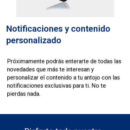
Notificaciones y contenido
personalizado
Próximamente podrás enterarte de todas las
novedades que más te interesan y
personalizar el contenido a tu antojo con las
notificaciones exclusivas para ti. No te
pierdas nada.