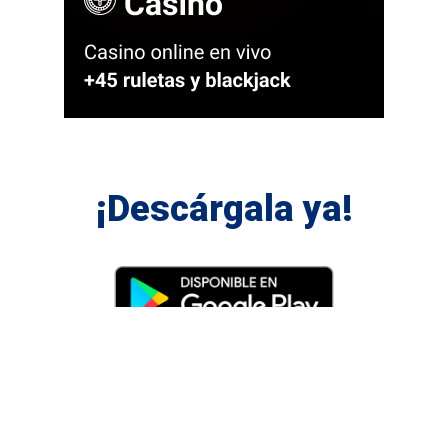
¡Descárgala ya!